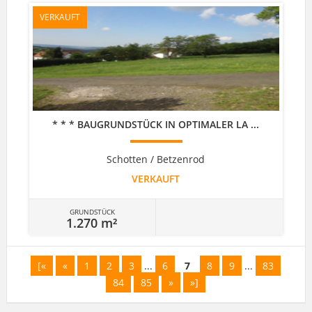
VERKAUFT
* * * BAUGRUNDSTÜCK IN OPTIMALER LA ...
Schotten / Betzenrod
VERKAUFT
GRUNDSTÜCK
1.270 m²
[«
«
1
2
3
...
6
7
8
9
...
83
84
85
»
»]